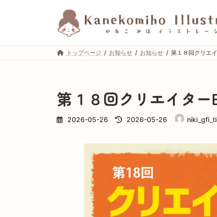
コ
ナ
ン
ビ
テ
ゲ
ン
ー
ツ
シ
トップページ
お知らせ
お知らせ
第１８回クリエイ
へ
ョ
ス
ン
キ
に
ッ
移
第１８回クリエイターE
プ
動
最
2026-05-26
2026-05-26
niki_gfi_
終
更
新
日
時
: